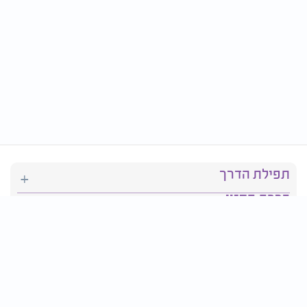
תפילת הדרך
ברכת המזון
יהדות
סידור תפילה
בריאות
חגים ומועדים