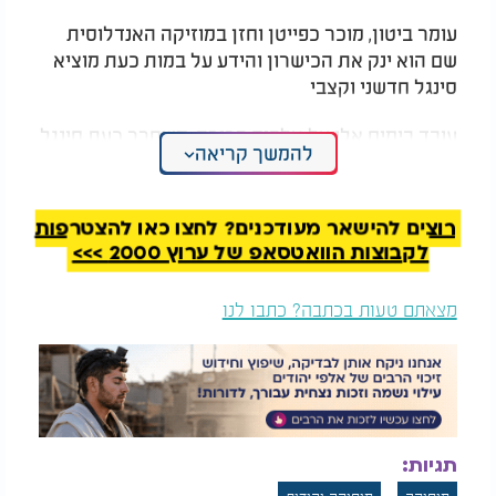
עומר ביטון, מוכר כפייטן וחזן במוזיקה האנדלוסית
שם הוא ינק את הכישרון והידע על במות כעת מוציא
סינגל חדשני וקצבי
עובד בימים אלו על אלבום בכורה, משחרר כעת סינגל
להמשך קריאה
בכורה קצבי ומושקע שנקרא "אני בחור רגיש" אותו
כתב והלחין ר' אלי לוי (נהריה)
דוד ביתן אשר חתום גם על העיבוד וההפקה
רוצים להישאר מעודכנים? לחצו כאן להצטרפות
לקבוצות הוואטסאפ של ערוץ 2000 >>>
מצאתם טעות בכתבה? כתבו לנו
תגיות: