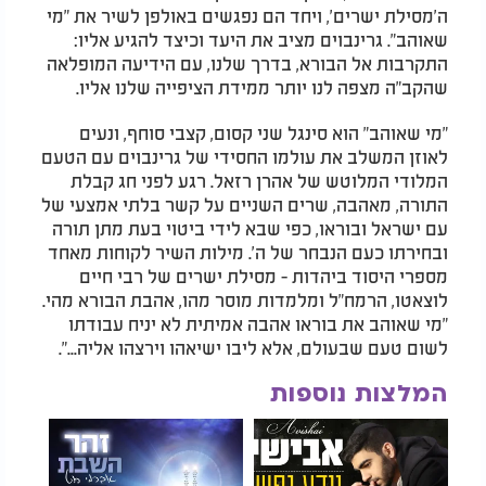
ה'מסילת ישרים', ויחד הם נפגשים באולפן לשיר את "מי
שאוהב". גרינבוים מציב את היעד וכיצד להגיע אליו:
התקרבות אל הבורא, בדרך שלנו, עם הידיעה המופלאה
שהקב"ה מצפה לנו יותר ממידת הציפייה שלנו אליו.
"מי שאוהב" הוא סינגל שני קסום, קצבי סוחף, ונעים
לאוזן המשלב את עולמו החסידי של גרינבוים עם הטעם
המלודי המלוטש של אהרן רזאל. רגע לפני חג קבלת
התורה, מאהבה, שרים השניים על קשר בלתי אמצעי של
עם ישראל ובוראו, כפי שבא לידי ביטוי בעת מתן תורה
ובחירתו כעם הנבחר של ה'. מילות השיר לקוחות מאחד
מספרי היסוד ביהדות - מסילת ישרים של רבי חיים
לוצאטו, הרמח"ל ומלמדות מוסר מהו, אהבת הבורא מהי.
"מי שאוהב את בוראו אהבה אמיתית לא יניח עבודתו
לשום טעם שבעולם, אלא ליבו ישיאהו וירצהו אליה...".
המלצות נוספות