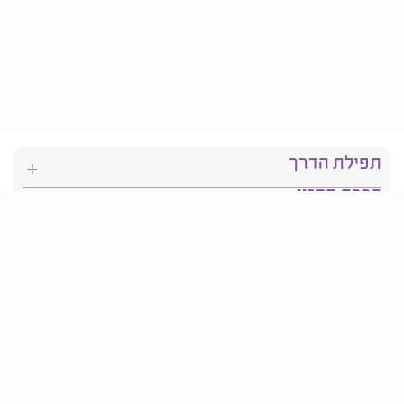
תפילת הדרך
ברכת המזון
יהדות
סידור תפילה
בריאות
חגים ומועדים