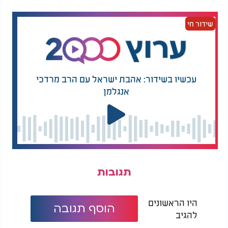
משתלבים היטב לאווירה שהתכוונו אליה המלחין
והמעבד המוזיקלי.
שידור חי
מילים: מסילת ישרים | לחן: אהרון רזאל | עיבוד והפקה
מוזיקלית: יהודה גלילי | קליפ: אלחנן נוסבוים
עכשיו בשידור: אהבת ישראל עם הרב מרדכי
אנגלמן
תגובות
היו הראשונים
הוסף תגובה
להגיב