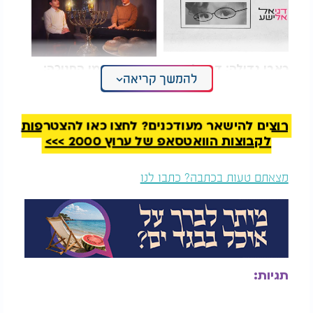
כאבי גדילה: דניאל
עם כניסת ימי החנוכה:
להמשך קריאה
אלישע בסינגל מרגש
יהודה בורן ורולי
'ילד'
מנדלזון בקאבר מרגש
ל"מנורה"
רוצים להישאר מעודכנים? לחצו כאן להצטרפות
לקבוצות הוואטסאפ של ערוץ 2000 >>>
מצאתם טעות בכתבה? כתבו לנו
תגיות: