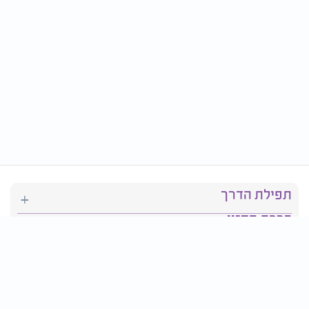
תפילת הדרך
ברכת המזון
יהדות
סידור תפילה
בריאות