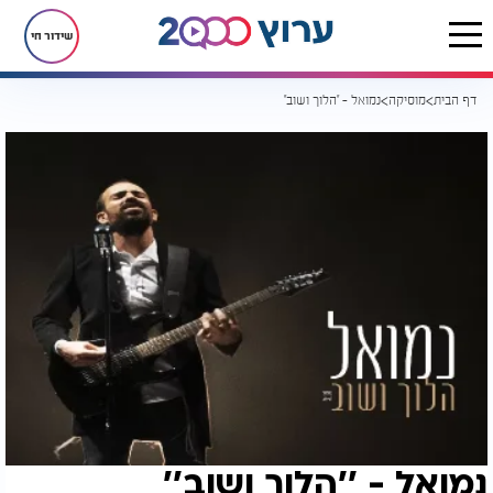
שידור חי
דף הבית
מוסיקה
נמואל - ’’הלוך ושוב’’
נמואל - ’’הלוך ושוב’’