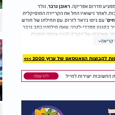
פציע מדרום אפריקה.
, נולד
ראובן גרבר
בות, לאחר נישואיו החל את הקריירה המוסיקלית
" עם גיסו ג'ראד לזרוס. עם תחילתו של חודש
חים
יר בסגנון ספרדי-לטיני, שאת מילותיו כתב גרבר
ר שאהבתו של הקב"ה לבניו אינתה מותנית
ם ביותר הוא תמיד שם איתנו. על הלחן והעיבוד
קריאה
קבוצות הוואטסאפ של ערוץ 2000 >>>
ת החשובות ישירות למייל
להרשמה