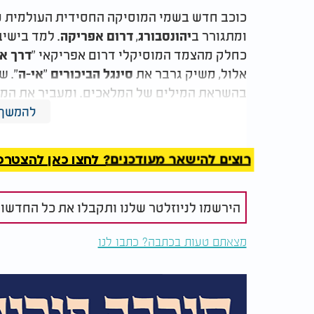
כוכב חדש בשמי המוסיקה החסידית העולמית מ
ומתגורר ב
,
. למד בישי
יהונסבורג
דרום אפריקה
כחלק מהצמד המוסיקלי דרום אפריקאי "
דרך א
אלול, משיק גרבר את
"
". ש
סינגל הביכורים
אי-ה
בהשראת המילים של המלאכים. ומעביר את המס
והינה נצחית אפילו במקומות ובזמנים האפלוליי
להמשך 
וההפקה המוסיקלית חתום
.
ג'ארד לזרוס
רוצים להישאר מעודכנים? לחצו כאן להצטרפות ל
הירשמו לניוזלטר שלנו ותקבלו את כל החדשו
מצאתם טעות בכתבה? כתבו לנו