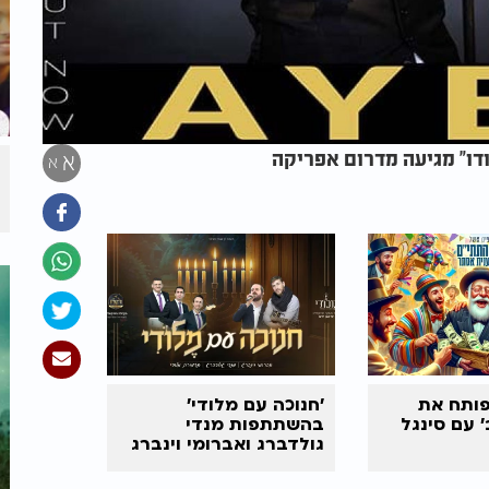
דו" מגיעה מדרום אפריקה
א
א
פותח את
'חנוכה עם מלודי'
 עם סינגל
בהשתתפות מנדי
גולדברג ואברומי וינברג