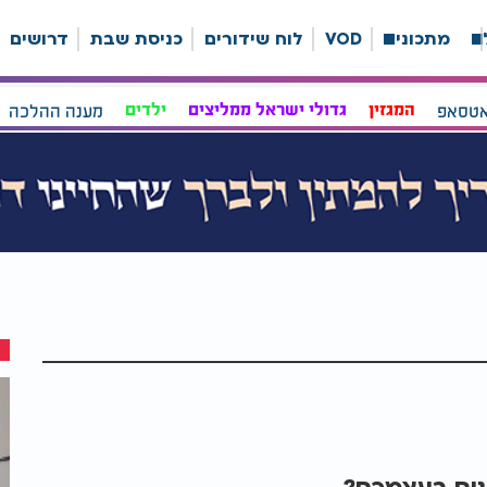
ה
מתכונים
VOD
לוח שידורים
כניסת שבת
דרושים
אטסאפ
המגזין
גדולי ישראל ממליצים
ילדים
מענה ההלכה