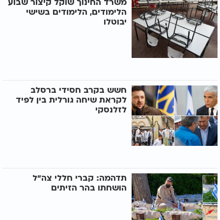
משרד החינוך שוקל קיצור שבוע
הלימודים, הלימודים בשישי
יבוטלו
חשש בקרב חסידי ברסלב
לקראת שיחה גורלית בין לפיד
לזלנסקי
תדהמה: קברי חללי צה"ל
הושחתו בהר הזיתים