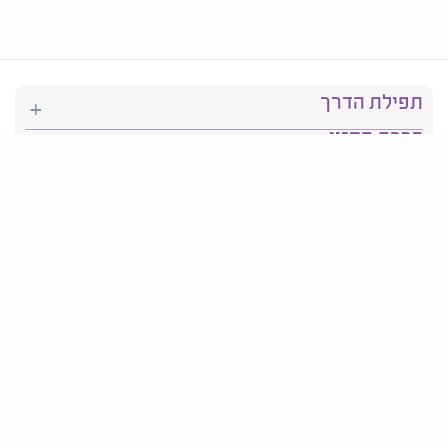
תפילת הדרך
ברכת המזון
יהדות
סידור תפילה
בריאות
חגים ומועדים