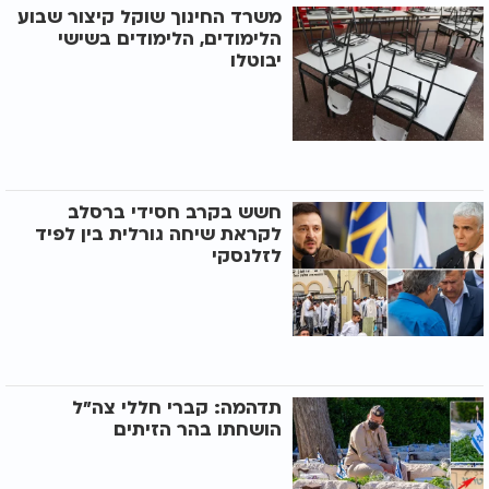
משרד החינוך שוקל קיצור שבוע
הלימודים, הלימודים בשישי
יבוטלו
חשש בקרב חסידי ברסלב
לקראת שיחה גורלית בין לפיד
לזלנסקי
תדהמה: קברי חללי צה"ל
הושחתו בהר הזיתים