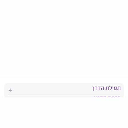
תפילת הדרך
ברכת המזון
יהדות
סידור תפילה
בריאות