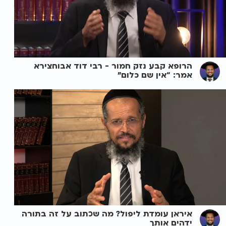
הרופא קבע נזק חמור - רבי דוד אבוחצירא
אמר: “אין שם כלום”
איראן עומדת ליפול? מה שכתוב על זה בתורה
ידהים אותך