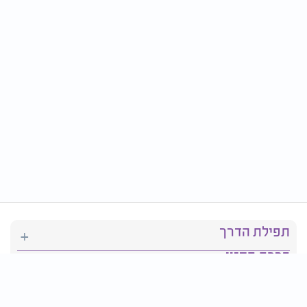
תפילת הדרך
ברכת המזון
יהדות
סידור תפילה