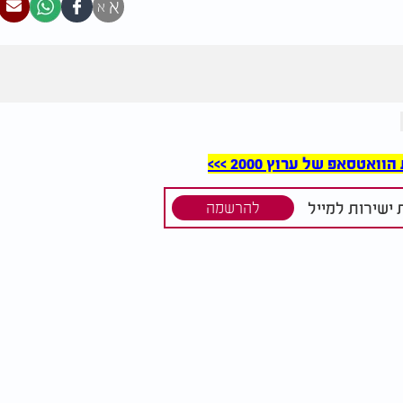
א
א
סאפ של ערוץ 2000 >>>
ישירות למייל
להרשמה