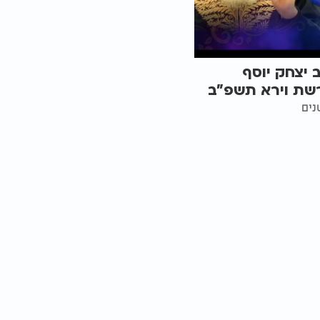
יצחק יוסף
שת וירא תשפ"ב