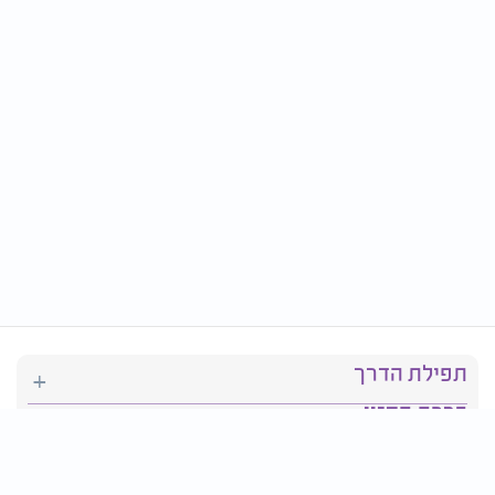
תפילת הדרך
ברכת המזון
יהדות
סידור תפילה