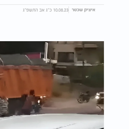
10.08.23 כ"ג אב התשפ"ג
איציק שכטר