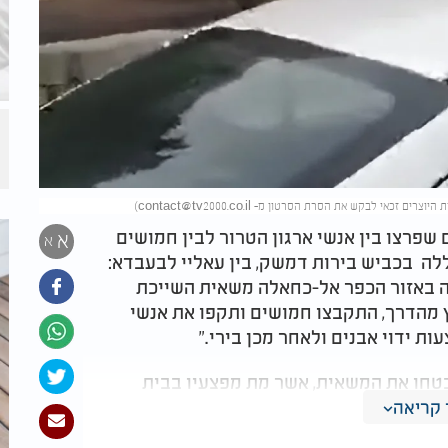
)
contact@tv2000.co.il
פרצו בין אנשי ארגון הטרור לבין חמושים
א
א
ה בכביש בירות דמשק, בין עאליי לבעבדא:
 באזור הכפר אל-כחאלה משאית השייכת
וץ מהדרך, התקבצו חמושים ותקפו את אנשי
ת ידוי אבנים ולאחר מכן בירי."
טחו את המשאית, אשר מת מפצעיו בבית
ע מאותם חמושים להתקרב אל המשאית ולהשתלט
קריאה
ר את הבעיה."