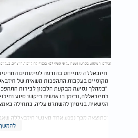
(צילום: השימוש בסרטון נעשה על פי סעיף 27א בכפוף לחוק זכות היוצרים. בעל זכות היוצרים זכאי לבקש את הסרת הסרטון מ-
חיזבאללה מתייחס בהודעה לעימותים החריגים ש
מקומיים בעקבות התהפכות משאית של חיזבאלל
"במהלך נסיעה מבקעת הלבנון לבירות התהפכה
לחיזבאללה, ובזמן בו אנשיה ביקשו סיוע וחיל
המשאית בניסיון להשתלט עליה, בתחילה באמצעו
"כתוצאה מכך נפגע אחד מאנשי חיזבאללה שאב
החולים. ברגעים אלה כוח של צבא לבנון מונ
להמשך 
עליה, וכי מתקיימים מגעים בלתי פוסקים לפתו