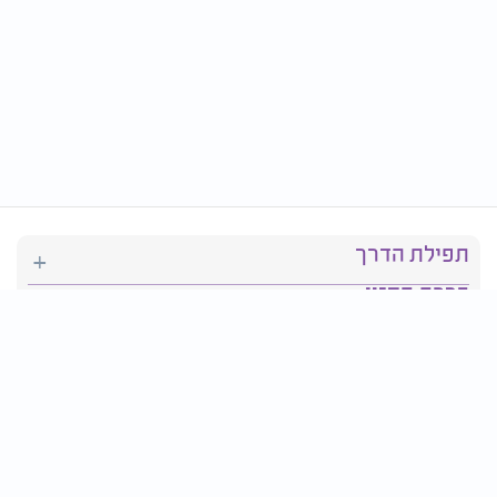
תפילת הדרך
ברכת המזון
יהדות
סידור תפילה
בריאות
חגים ומועדים