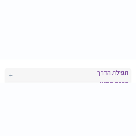
תפילת הדרך
ברכת המזון
יהדות
סידור תפילה
בריאות
חגים ומועדים