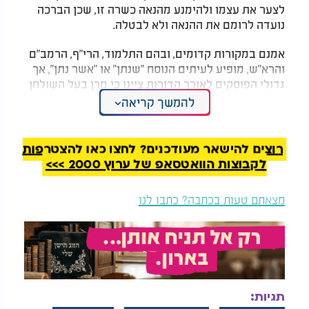
לצער את עצמו ולהימנע מהנאה כשרה זו, שכן הברכה
נועדה לרומם את ההנאה ולא לבטלה.
אמנם במקורות קדומים, ובהם התלמוד, הרי"ף, הרמב"ם
והרא"ש, מופיע לעיתים הנוסח "שנתן" או "אשר נתן", אך
גדולי הפוסקים לאורך הדורות ציינו כי מרן בעל השולחן
ערוך לא דקדק בזה באופן מחייב, ופעם העתיק נוסח זה
להמשך קריאה
ופעם אחר.
יתרה מכך, בדברי המקובלים ותלמידי האר"י הקדוש
רוצים להישאר מעודכנים? לחצו כאן להצטרפות
מצינו העדפה ברורה לנוסח "הנותן", בדומה לברכת
לקבוצות הוואטסאפ של ערוץ 2000 >>>
"הנותן לשכוי בינה". הרציונל העומד מאחורי העדפה זו
הוא שלשון הווה מבטאת את ההשפעה התמידית
מצאתם טעות בכתבה? כתבו לנו
והחיונית של הבורא בעולם.
המלצות נוספות
תגיות: