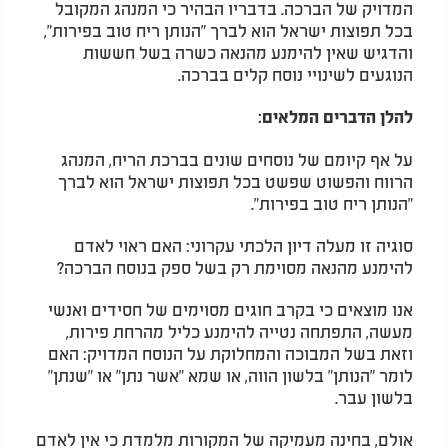
המדויק של הברכה. בדבריו הבהיר כי המנהג המקובל
בכל תפוצות ישראל הוא לברך "הנותן ריח טוב בפירות",
והדגיש שאין להימנע מהנאה כשרה בשל חששות
הנוגעים לשינויי נוסח קלים בברכה.
להלן הדברים המלאים:
על אף קיומם של נוסחים שונים בברכת הריח, המנהג
הרווח והפשוט שפשט בכל תפוצות ישראל הוא לברך
"הנותן ריח טוב בפירות".
סוגיה זו מעלה דיון הלכתי עקרוני: האם ראוי לאדם
להימנע מהנאה מסוימת רק בשל ספק בנוסח הברכה?
אנו מוצאים כי בקרב חוגים מסוימים של חסידים ואנשי
מעשה, התפתחה נטייה להימנע כליל מהרחת פירות,
וזאת בשל המבוכה והמחלוקת על הנוסח המדויק: האם
לומר "הנותן" בלשון הווה, או שמא "אשר נתן" או "שנתן"
בלשון עבר.
אולם, בחינה מעמיקה של המקורות מלמדת כי אין לאדם