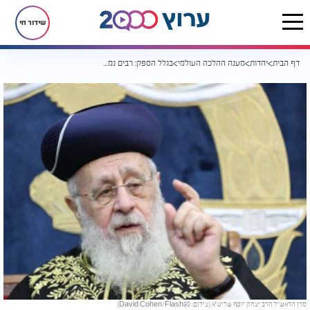
שידור חי
דף הבית
יהדות
מענה ההלכה העולמי
בגלל הספק: רבים נמנעים מהנאה זו - מה פסק מרן הרב יצחק יוסף?
מרן הראש"ל הרב יצחק יוסף שליט"א (צילום: David Cohen/Flash90)