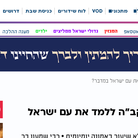
ה
מתכונים
VOD
לוח שידורים
כניסת שבת
דרושים
אטסאפ
המגזין
גדולי ישראל ממליצים
ילדים
מענה ההלכה
את עם ישראל במדבר?
קב"ה ללמד את עם ישראל
 שיעור באמונה יומיומית • רבי שמעון בר