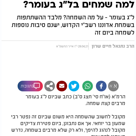
למה שמחים בל"ג בעומר?
ל"ג בעומר - על מה השמחה? מלבד ההשתתפות
בשמחת אדוננו רשב"י הקדוש, ישנם סיבות נוספות
לשמחה ביום זה
הרב נתנאל חיים שרון
29.04.21 י"ז אייר התשפ"א
א
א
3תגובות
הרמ"א (או"ח סי' תצג ס"ב) כתב שביום ל"ג בעומר
מרבים קצת שמחה.
מקובל לחשוב שהשמחה היא משום שביום זה נפטר רבי
שמעון בר יוחאי. אך אם נתבונן, ביום פטירת צדיקים
מקובל לנהוג להיפך, ולא רק שלא מרבים בשמחה, נדרש