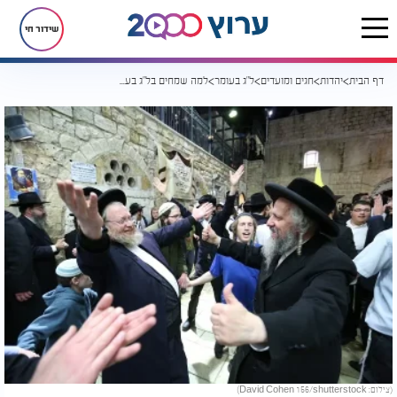
שידור חי
דף הבית
יהדות
חגים ומועדים
ל"ג בעומר
למה שמחים בל"ג בעומר?
(צילום: David Cohen 156/shutterstock)