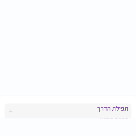
תפילת הדרך
ברכת המזון
יהדות