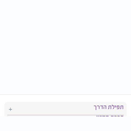
תפילת הדרך
ברכת המזון
יהדות