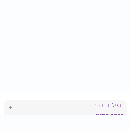
תפילת הדרך
ברכת המזון
יהדות