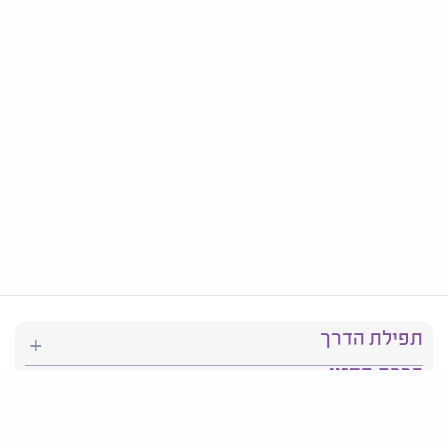
תפילת הדרך
ברכת המזון
יהדות
סידור תפילה