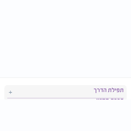
תפילת הדרך
ברכת המזון
יהדות
סידור תפילה
בריאות