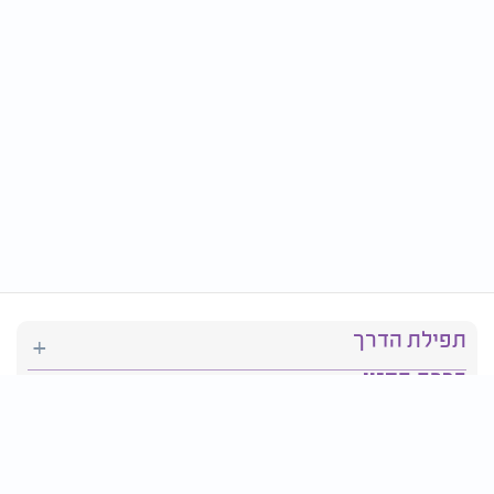
תפילת הדרך
ברכת המזון
יהדות
סידור תפילה
בריאות