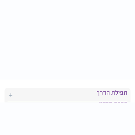
תפילת הדרך
ברכת המזון
יהדות
סידור תפילה
בריאות