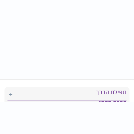
תפילת הדרך
ברכת המזון
יהדות
סידור תפילה
בריאות