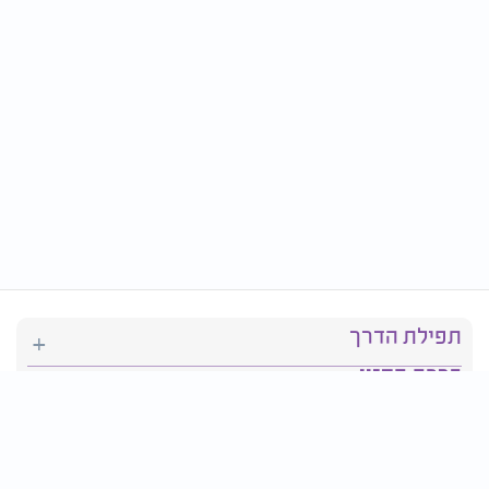
תפילת הדרך
ברכת המזון
יהדות
סידור תפילה
בריאות