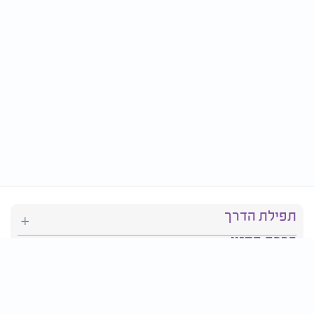
תפילת הדרך
ברכת המזון
יהדות
סידור תפילה
בריאות