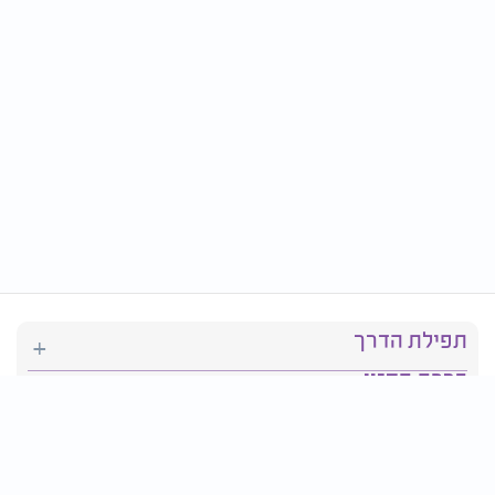
תפילת הדרך
ברכת המזון
יהדות
סידור תפילה
בריאות