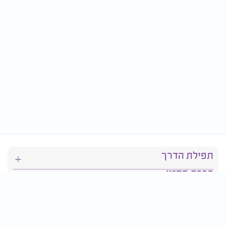
תפילת הדרך
ברכת המזון
יהדות
סידור תפילה
בריאות