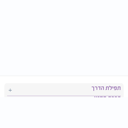
תפילת הדרך
ברכת המזון
יהדות
סידור תפילה
בריאות