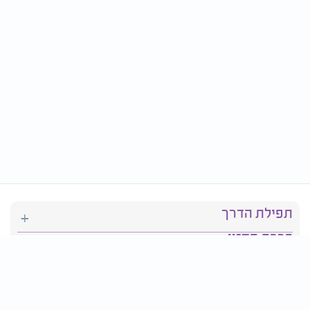
תפילת הדרך
ברכת המזון
יהדות
סידור תפילה
בריאות