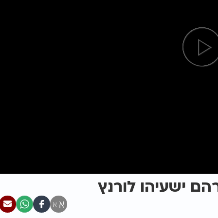
הם ישעיהו לורנץ
א
א