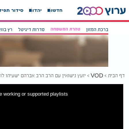
חדשות
יהדות
סידור תפיל
ברכת המזון
טהרת המשפחה
סדרות דיגיטל
רץ בוו
דף הבית
יועץ נישואין עם הרב הרב אברהם ישעיהו לו
VOD
 working or supported playlists.