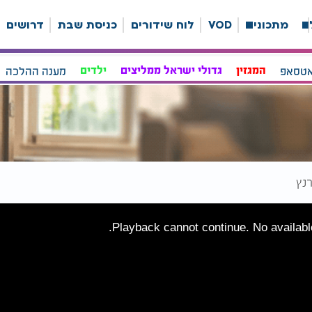
ה
מתכונים
VOD
לוח שידורים
כניסת שבת
דרושים
אטסאפ
המגזין
גדולי ישראל ממליצים
ילדים
מענה ההלכה
רנץ
Playback cannot continue. No available