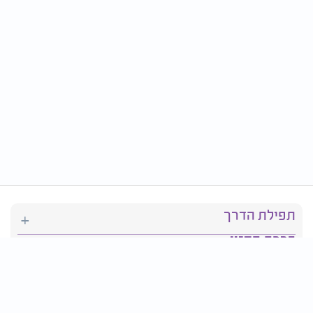
תפילת הדרך
ברכת המזון
יהדות
סידור תפילה
בריאות