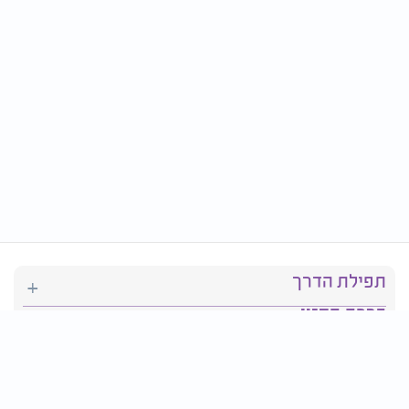
תפילת הדרך
ברכת המזון
יהדות
סידור תפילה
בריאות