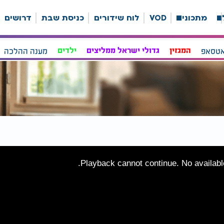
ה
מתכונים
VOD
לוח שידורים
כניסת שבת
דרושים
אטסאפ
המגזין
גדולי ישראל ממליצים
ילדים
מענה ההלכה
Playback cannot continue. No available