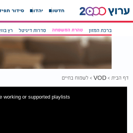
חדשות
יהדות
סידור תפיל
ברכת המזון
טהרת המשפחה
סדרות דיגיטל
רץ בוו
דף הבית
לשמוח בחיים
VOD
 working or supported playlists.