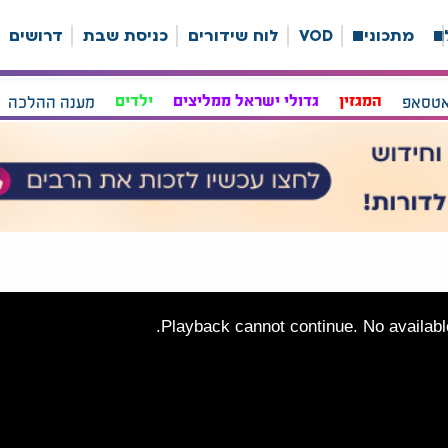
ה
מתכונים
VOD
לוח שידורים
כניסת שבת
דרושים
אטסאפ
המגזין
גדולי ישראל ממליצים
ילדים
מענה ההלכה
Playback cannot continue. No available