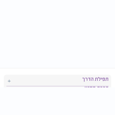
תפילת הדרך
ברכת המזון
יהדות
סידור תפילה
בריאות