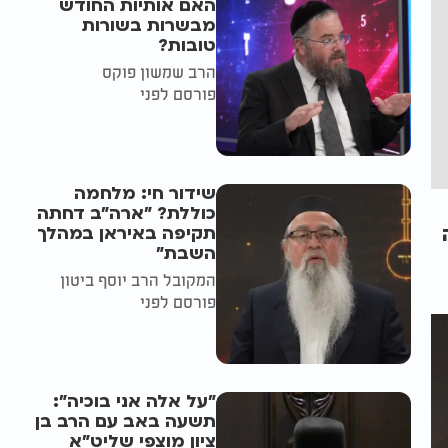
האם אותיות החודש
מבשרות בשורות
טובות?
הרב שמשון פוקס
פורסם לפני
שידור חי: מלחמה
כוללת? ״ארה"ב דחתה
תקיפה באיראן במהלך
השבת״
המקובל הרב יוסף ביטון
פורסם לפני
"על אלה אני בוכיה":
תשעה באב עם הרב בן
ציון מוצפי שליט"א