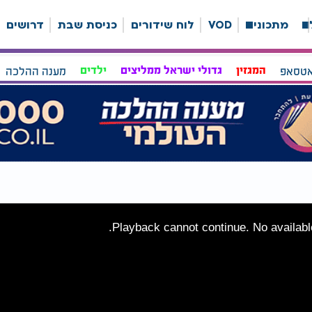
ה
מתכונים
VOD
לוח שידורים
כניסת שבת
דרושים
אטסאפ
המגזין
גדולי ישראל ממליצים
ילדים
מענה ההלכה
Playback cannot continue. No available