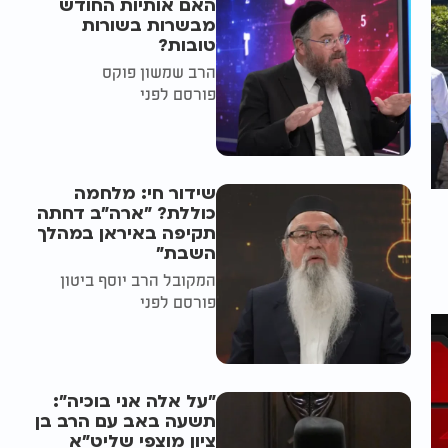
האם אותיות החודש
מבשרות בשורות
טובות?
הרב שמשון פוקס
פורסם לפני
שידור חי: מלחמה
כוללת? ״ארה"ב דחתה
תקיפה באיראן במהלך
השבת״
המקובל הרב יוסף ביטון
פורסם לפני
"על אלה אני בוכיה":
תשעה באב עם הרב בן
ציון מוצפי שליט"א