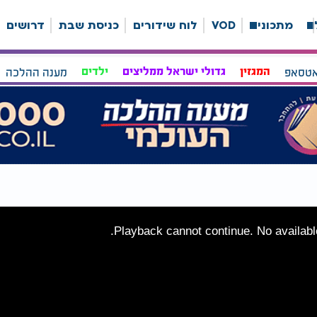
ה
מתכונים
VOD
לוח שידורים
כניסת שבת
דרושים
אטסאפ
המגזין
גדולי ישראל ממליצים
ילדים
מענה ההלכה
Playback cannot continue. No available