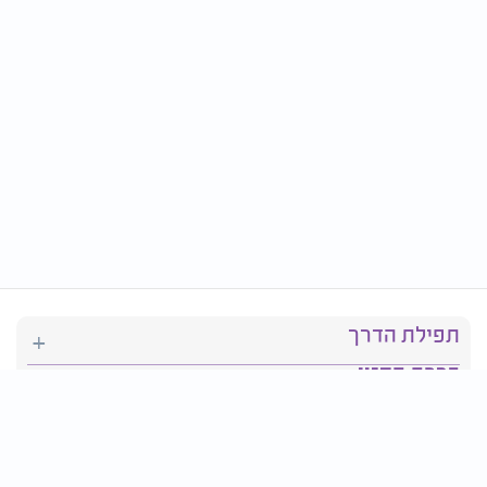
תפילת הדרך
ברכת המזון
יהדות
סידור תפילה
בריאות