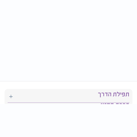
תפילת הדרך
ברכת המזון
יהדות
סידור תפילה
בריאות