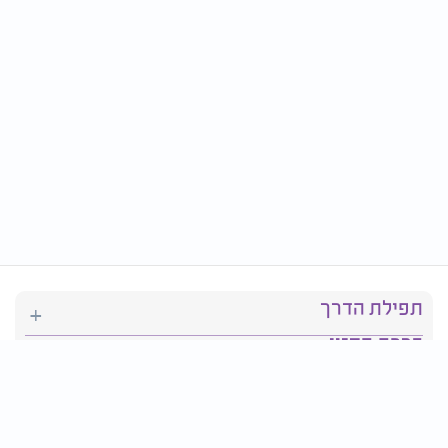
תפילת הדרך
ברכת המזון
יהדות
סידור תפילה
בריאות