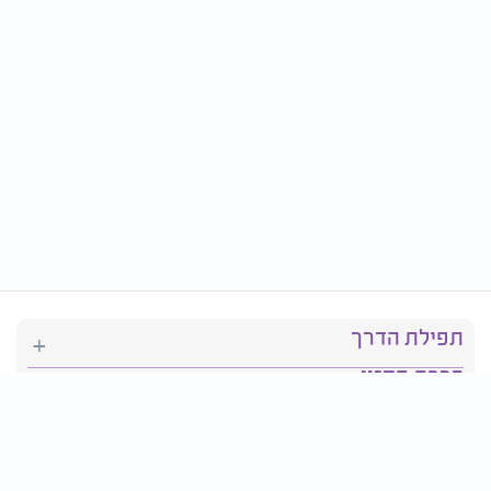
תפילת הדרך
ברכת המזון
יהדות
סידור תפילה
בריאות