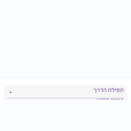
תפילת הדרך
ברכת המזון
יהדות
סידור תפילה
בריאות