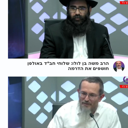
הרב משה בן לולו: שלוחי חב"ד באולפן
חושפים את הדרמה