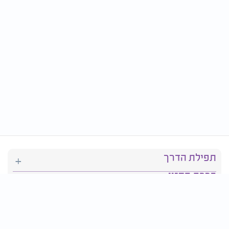
תפילת הדרך
ברכת המזון
יהדות
סידור תפילה
בריאות