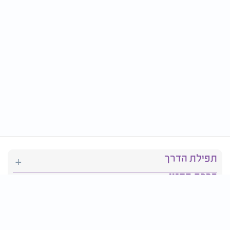
תפילת הדרך
ברכת המזון
יהדות
סידור תפילה
בריאות