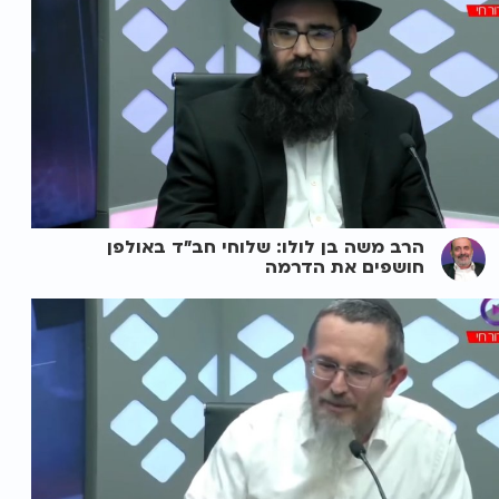
הרב משה בן לולו: שלוחי חב"ד באולפן
חושפים את הדרמה