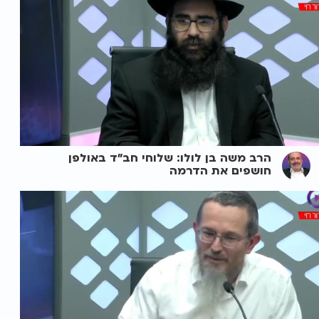
הרב משה בן לולו: שלוחי חב"ד באולפן
חושפים את הדרמה