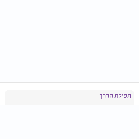
תפילת הדרך
ברכת המזון
יהדות
סידור תפילה
בריאות