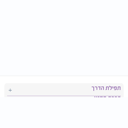
תפילת הדרך
ברכת המזון
יהדות
סידור תפילה
בריאות