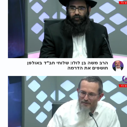
הרב משה בן לולו: שלוחי חב"ד באולפן
חושפים את הדרמה