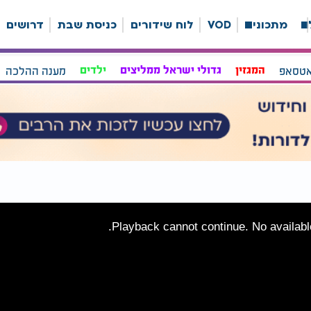
ה
מתכונים
VOD
לוח שידורים
כניסת שבת
דרושים
אטסאפ
המגזין
גדולי ישראל ממליצים
ילדים
מענה ההלכה
Playback cannot continue. No available