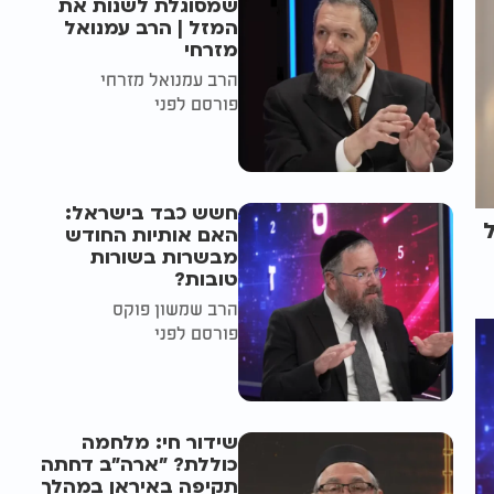
שמסוגלת לשנות את
המזל | הרב עמנואל
מזרחי
הרב עמנואל מזרחי
פורסם לפני
חשש כבד בישראל:
האם אותיות החודש
מבשרות בשורות
טובות?
הרב שמשון פוקס
פורסם לפני
שידור חי: מלחמה
כוללת? ״ארה"ב דחתה
תקיפה באיראן במהלך