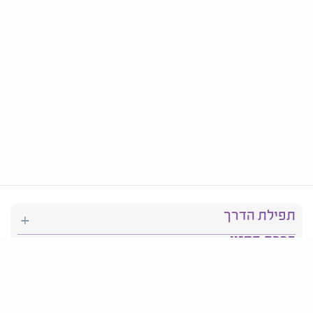
תפילת הדרך
ברכת המזון
יהדות
סידור תפילה
בריאות