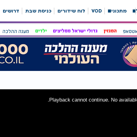
ה
מתכונים
VOD
לוח שידורים
כניסת שבת
דרושים
אטסאפ
המגזין
גדולי ישראל ממליצים
ילדים
מענה ההלכה
Playback cannot continue. No available