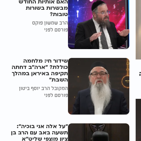
האם אותיות החודש
מבשרות בשורות
טובות?
הרב שמשון פוקס
פורסם לפני
שידור חי: מלחמה
כוללת? ״ארה"ב דחתה
תקיפה באיראן במהלך
השבת״
המקובל הרב יוסף ביטון
פורסם לפני
"על אלה אני בוכיה":
תשעה באב עם הרב בן
ציון מוצפי שליט"א